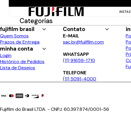
INSTA
Categorias
fujifilm brasil
Contato
in
Quem Somos
E-MAIL
Po
Prazos de Entrega
sac.br@fujifilm.com
Po
minha conta
Po
WHATSAPP
Pr
Login
(11) 91659-1710
Co
Histórico de Pedidos
Fu
Lista de Desejos
TELEFONE
(11) 5091-4000
Fujifilm do Brasil LTDA. - CNPJ: 60.397.874/0001-56