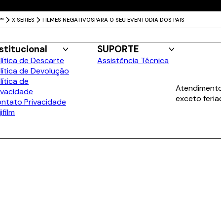
Entrega grátis para todo o Brasil
X™
X SERIES
FILMES NEGATIVOS
PARA O SEU EVENTO
DIA DOS PAIS
stitucional
SUPORTE
lítica de Descarte
Assistência Técnica
lítica de Devolução
lítica de
Atendimento:
ivacidade
exceto feria
ntato Privacidade
jifilm