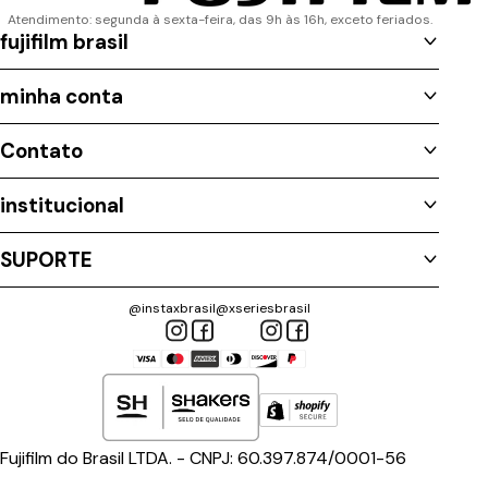
Atendimento: segunda à sexta-feira, das 9h às 16h, exceto feriados.
fujifilm brasil
Quem Somos
minha conta
Prazos de Entrega
Login
Contato
Histórico de Pedidos
Lista de Desejos
E-MAIL
institucional
sac.br@fujifilm.com
Política de Descarte
SUPORTE
WHATSAPP
Política de Devolução
(11) 91659-1710
Política de Privacidade
@instaxbrasil
@xseriesbrasil
Assistência Técnica
Contato Privacidade Fujifilm
TELEFONE
(11) 5091-4000
Fujifilm do Brasil LTDA. - CNPJ: 60.397.874/0001-56