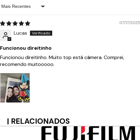
Sort by
07/17/2025
Lucas
Funcionou direitinho
Funcionou direitinho. Muito top está câmera. Comprei,
recomendo muitooooo.
| RELACIONADOS