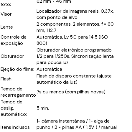
62 mm × 46 mm
foto:
Localizador de imagens reais, 0,37x,
Visor
com ponto de alvo
2 componentes, 2 elementos, f = 60
Lente
mm, 1:12,7
Controle de
Automática, Lv 5.0 para 14.5 (ISO
exposição
800)
Obturador eletrônico programado
Obturador
1/2 para 1/250s. Sincronização lenta
para pouca luz.
Ejeção do filme:
Automática
Flash de disparo constante (ajuste
Flash
automático da luz)
Tempo de
7s ou menos (com pilhas novas)
recarregamento
Tempo de
deslig.
5 min.
automático:
1- câmera instantânea / 1- alça de
Itens inclusos
punho / 2 - pilhas AA ( 1,5V ) / manual