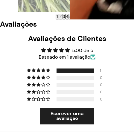
1
2
3
4
5
6
7
Ver produto
Avaliações
Avaliações de Clientes
5.00 de 5
Baseado em 1 avaliação
1
0
0
0
0
Escrever uma
avaliação