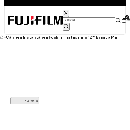
Entrega grátis para todo o Brasil
0
>
Câmera Instantânea Fujifilm instax mini 12™ Branca Marfim
FORA DE ESTOQUE