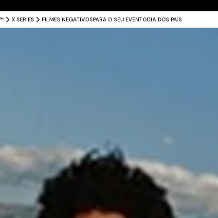
Entrega grátis para todo o Brasil
X™
X SERIES
FILMES NEGATIVOS
PARA O SEU EVENTO
DIA DOS PAIS