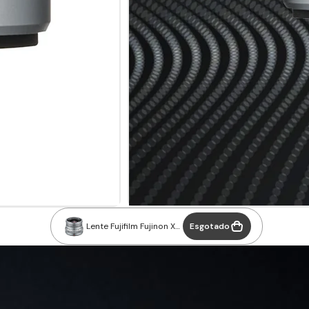
Lente Fujifilm Fujinon XF
Esgotado
16mm F2.8 R WR Prata