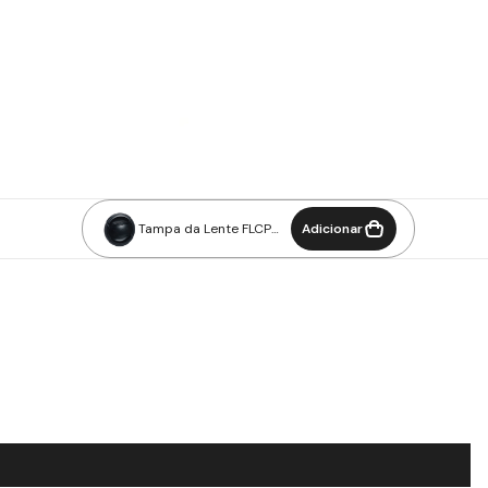
Tampa da Lente FLCP
Adicionar
46mm