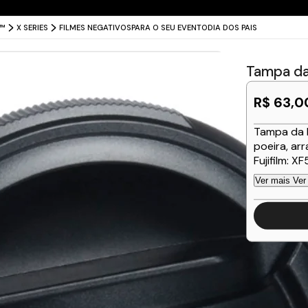
Entrega grátis para todo o Brasil
X™
X SERIES
FILMES NEGATIVOS
PARA O SEU EVENTO
DIA DOS PAIS
Tampa d
R$ 63,0
Tampa da 
poeira, ar
Fujifilm: 
Ver mais
Ver